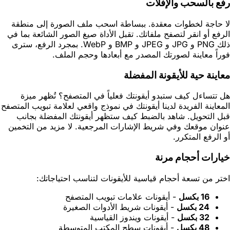
رفع بالسحب والإفلات
لا حاجة لخطوات معقدة. ببساطة اسحب ملف الصورة إلى منطقة
الرفع أو انقر لتصفح ملفاتك. تقبل الأداة صيغ الصور الشائعة بما في
ذلك PNG و JPG و JPEG و BMP و WebP. بمجرد الرفع، سترى
فوراً معاينة لصورتك المصدر مع أبعادها وحجم الملف.
معاينة حية للأيقونة المفضلة
هل تتساءل كيف ستبدو أيقونتك فعلياً في المتصفح؟ تُظهر ميزة
المعاينة الفريدة لدينا أيقونتك في نموذج واقعي لعلامة تبويب المتصفح
قبل التحويل. شاهد بالضبط كيف ستظهر أيقونتك المفضلة بجانب
عنوان موقعك وفي شريط الإشارات المرجعية. لا مزيد من التخمين
أو الرفع المتكرر.
خيارات أحجام مرنة
اختر من تسعة أحجام قياسية للأيقونات لتناسب احتياجاتك:
16 بكسل
- أيقونات علامات تبويب المتصفح
24 بكسل
- أيقونات شريط الأدوات الصغيرة
32 بكسل
- أيقونات ويندوز القياسية
48 بكسل
- أيقونات سطح المكتب المتوسطة