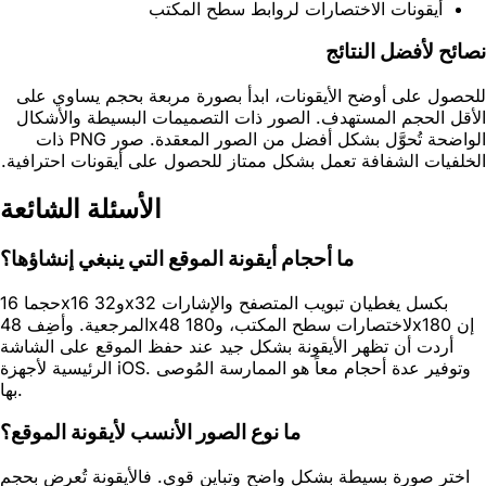
أيقونات الاختصارات لروابط سطح المكتب
نصائح لأفضل النتائج
للحصول على أوضح الأيقونات، ابدأ بصورة مربعة بحجم يساوي على
الأقل الحجم المستهدف. الصور ذات التصميمات البسيطة والأشكال
الواضحة تُحوَّل بشكل أفضل من الصور المعقدة. صور PNG ذات
الخلفيات الشفافة تعمل بشكل ممتاز للحصول على أيقونات احترافية.
الأسئلة الشائعة
ما أحجام أيقونة الموقع التي ينبغي إنشاؤها؟
حجما 16x16 و32x32 بكسل يغطيان تبويب المتصفح والإشارات
المرجعية. وأضِف 48x48 لاختصارات سطح المكتب، و180x180 إن
أردت أن تظهر الأيقونة بشكل جيد عند حفظ الموقع على الشاشة
الرئيسية لأجهزة iOS. وتوفير عدة أحجام معاً هو الممارسة المُوصى
بها.
ما نوع الصور الأنسب لأيقونة الموقع؟
اختر صورة بسيطة بشكل واضح وتباين قوي. فالأيقونة تُعرض بحجم