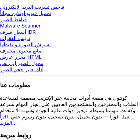
فاحص تسريب البريد الإلكتروني
تحميل فيديو أونلاين مجاناً
ضاغط الصور
Malware Scanner
أسعار صرف IDR
ترتيب الفقرات
تشويش الصورة وتنقيطها
صانع محتوى محترف
محرر عارض HTML
محول الصور إلى نص
أداة تغيير حجم الصور
معلومات عنا
كونتول هي منصة أدوات مجانية عبر الإنترنت مصممة لمساعدة
الطلاب والمحترفين والمستخدمين العاديين على إنجاز المهام بسرعة
وكفاءة. مهمتنا بسيطة: توفير أدوات عالية الجودة وسهلة الاستخدام
تعمل فوراً — بدون تحميل، بدون تسجيل، بدون رسوم خفي!
اقرأ
المزيد...
روابط سريعة