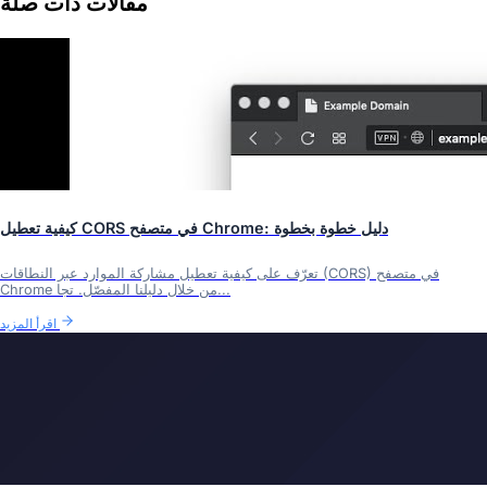
مقالات ذات صلة
كيفية تعطيل CORS في متصفح Chrome: دليل خطوة بخطوة
تعرّف على كيفية تعطيل مشاركة الموارد عبر النطاقات (CORS) في متصفح
Chrome من خلال دليلنا المفصّل. تجا...
اقرأ المزيد