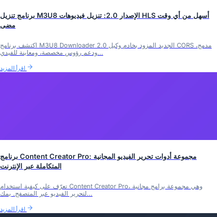
برنامج تنزيل M3U8 الإصدار 2.0: تنزيل فيديوهات HLS أسهل من أي وقت
مضى
اكتشف برنامج M3U8 Downloader 2.0 الجديد المزود بخادم وكيل CORS مدمج،
ودعم رؤوس مخصصة، ومعاينة للفيدي...
اقرأ المزيد
برنامج Content Creator Pro: مجموعة أدوات تحرير الفيديو المجانية
المتكاملة عبر الإنترنت
تعرّف على كيفية استخدام Content Creator Pro، وهي مجموعة برامج مجانية
لتحرير الفيديو عبر المتصفح. يمك...
اقرأ المزيد