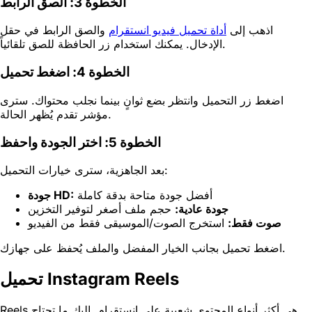
الخطوة 3: الصق الرابط
اذهب إلى
أداة تحميل فيديو انستقرام
والصق الرابط في حقل
الإدخال. يمكنك استخدام زر الحافظة للصق تلقائياً.
الخطوة 4: اضغط تحميل
اضغط زر التحميل وانتظر بضع ثوانٍ بينما نجلب محتواك. سترى
مؤشر تقدم يُظهر الحالة.
الخطوة 5: اختر الجودة واحفظ
بعد الجاهزية، سترى خيارات التحميل:
أفضل جودة متاحة بدقة كاملة
جودة HD:
جودة عادية:
حجم ملف أصغر لتوفير التخزين
صوت فقط:
استخرج الصوت/الموسيقى فقط من الفيديو
اضغط تحميل بجانب الخيار المفضل والملف يُحفظ على جهازك.
تحميل Instagram Reels
Reels هي أكثر أنواع المحتوى شعبية على انستقرام. إليك ما تحتاج