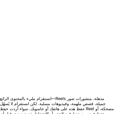
انستقرام مليء بالمحتوى الرائع—Reels مذهلة، منشورات صور
جميلة، قصص ملهمة، وفيديوهات مسلية. لكن انستقرام لا يُسهّل
حفظ هذه على هاتفك أو حاسوبك. سواء أردت حفظ Reel مضحكة، أو
حفظ فيديو وصفة لوقت لاحق، أو الاحتفاظ بقصة صديق قبل أن