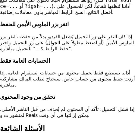
روابط انستقرام أحياناً تحتوي على معاملات تتبع (مثل
?utm_sour
). أداتنا تُنظفها تلقائياً، لكن للحصول على
أو
ce=...
?igsh=...
أفضل النتائج، انسخ الرابط المباشر بدون معاملات إضافية.
انقر بزر الماوس الأيمن للحفظ
إذا كان النقر على زر التحميل يُشغل الفيديو بدلاً من حفظه، انقر بزر
الماوس الأيمن (أو اضغط مطولاً على الجوال) على زر التحميل واختر
"حفظ الرابط كـ..." للتحميل مباشرة.
الحسابات العامة فقط
أداتنا تستطيع فقط تحميل محتوى من حسابات انستقرام العامة. إذا
أردت حفظ محتوى من حساب خاص، ستحتاج لطلب المالك مشاركته
مباشرة.
تحقق من وجود المحتوى
إذا فشل التحميل، تأكد أن المحتوى لم يُحذف من قبل الناشر الأصلي.
المنشورات وReels يمكن إزالتها في أي وقت.
الأسئلة الشائعة