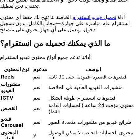
تختفي، نحن نُغطيك.
أداة
تحميل فيديو انستقرام
الخاصة بنا تتيح لك حفظ أي محتوى
انستقرام عام مباشرة على جهازك—مجاناً بالكامل، بدون تسجيل
دخول، وتعمل على أي جهاز يحتوي على متصفح.
ما الذي يمكنك تحميله من انستقرام؟
أداتنا تدعم جميع أنواع محتوى فيديو انستقرام:
الوصف
مدعوم
نوع المحتوى
فيديوهات قصيرة عمودية حتى 90 ثانية
نعم
Reels
منشورات
منشورات الفيديو العادية في الخلاصة
نعم
الفيديو
فيديوهات انستقرام طويلة الشكل
نعم
IGTV
محتوى مؤقت 24 ساعة (الحسابات العامة
نعم
القصص
فقط)
فيديو
شرائح فيديو من منشورات متعددة الصور
نعم
Carousel
محتوى الحسابات الخاصة لا يمكن الوصول
المحتوى
لا
إليه
الخاص