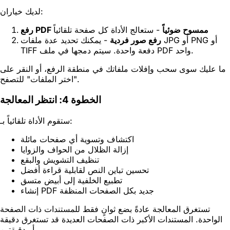
لديك خياران:
رفع PDF ممسوح ضوئياً
- ستعالج الأداة كل صفحة تلقائياً
رفع صور فردية
- يمكنك تحديد عدة ملفات JPG أو PNG أو
TIFF دفعة واحدة. سيتم دمجها في ملف PDF واحد.
ما عليك سوى سحب وإفلات ملفاتك في منطقة الرفع، أو النقر على
"اختر الملفات" للتصفح.
الخطوة 4: انتظر المعالجة
ستقوم الأداة تلقائياً بـ:
اكتشاف وتسوية أي صفحات مائلة
إزالة الظلال من الحواف والزوايا
تنظيف التشويش والبقع
تحسين تباين النص لقابلية قراءة أفضل
تطبيع الخلفية إلى أبيض متسق
إنشاء PDF جديد بكل الصفحات المنظفة
تستغرق المعالجة عادةً بضع ثوانٍ فقط للمستندات ذات الصفحة
الواحدة. المستندات الأكبر ذات الصفحات العديدة قد تستغرق دقيقة
أو دقيقتين.