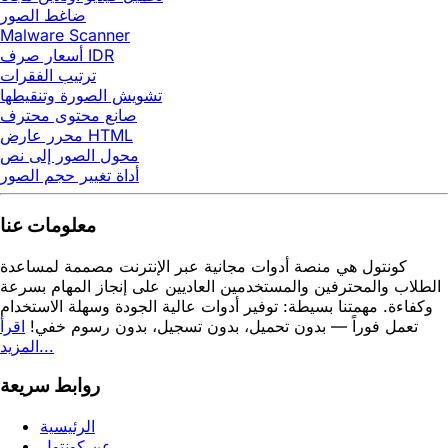
ضاغط الصور
Malware Scanner
أسعار صرف IDR
ترتيب الفقرات
تشويش الصورة وتنقيطها
صانع محتوى محترف
محرر عارض HTML
محول الصور إلى نص
أداة تغيير حجم الصور
معلومات عنا
كونتول هي منصة أدوات مجانية عبر الإنترنت مصممة لمساعدة
الطلاب والمحترفين والمستخدمين العاديين على إنجاز المهام بسرعة
وكفاءة. مهمتنا بسيطة: توفير أدوات عالية الجودة وسهلة الاستخدام
تعمل فوراً — بدون تحميل، بدون تسجيل، بدون رسوم خفي!
اقرأ
المزيد...
روابط سريعة
الرئيسية
عن كونتول