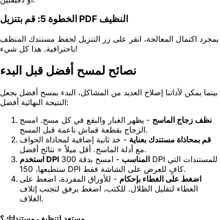
الخطوة 5: قم بتنزيل PDF النظيف
بمجرد اكتمال المعالجة، انقر على زر التنزيل لحفظ مستندك المنظف
باحترافية. هذا كل شيء!
نصائح لمسح أفضل قبل البدء
بينما يمكن لأداتنا إصلاح العديد من المشاكل، البدء بمسح أفضل يجعل
النتيجة النهائية أفضل:
نظف زجاج الماسح
- يظهر الغبار والبقع في كل مسح. امسح
الزجاج بقطعة قماش ناعمة قبل المسح.
قم بمحاذاة مستندك بعناية
- خذ ثانية إضافية لمحاذاة الحواف
مع أدلة الماسح. أقل ميلاً = نتائج أفضل.
استخدم DPI المناسب
- امسح بدقة 300 DPI للمستندات التي
ستطبعها، 150 DPI كافٍ للعرض على الشاشة فقط.
اضغط على الغطاء بإحكام
- للأوراق المفردة، اضغط على
الغطاء لتقليل الظلال. للكتب، اضغط برفق لتجنب إتلاف
الغلاف.
مستعد لتنظيف مستنداتك؟