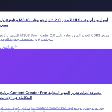
برنامج تنزيل M3U8 الإصدار 2.0: تنزيل فيديوهات HLS أسهل من أي وقت
مضى
اكتشف برنامج M3U8 Downloader 2.0 الجديد المزود بخادم وكيل CORS مدمج،
ودعم رؤوس مخصصة، ومعاينة للفيدي...
اقرأ المزيد
برنامج Content Creator Pro: مجموعة أدوات تحرير الفيديو المجانية
المتكاملة عبر الإنترنت
تعرّف على كيفية استخدام Content Creator Pro، وهي مجموعة برامج مجانية
لتحرير الفيديو عبر المتصفح. يمك...