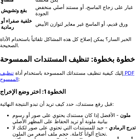
غبار على زجاج الماسح، أو مستند أصلي منخفض
بقع وتشويش
الجودة
خلفية صفراء أو
ورق قديم، أو الماسح غير معاير لتوازن الأبيض
رمادية
الخبر السار؟ يمكن إصلاح كل هذه المشاكل تلقائياً باستخدام الأداة
الصحيحة.
خطوة بخطوة: تنظيف المستندات الممسوحة
إليك كيفية تنظيف مستنداتك الممسوحة باستخدام أداة
تنظيف PDF
:
الممسوح
الخطوة 1: اختر وضع الإخراج
قبل رفع مستندك، حدد كيف تريد أن تبدو النتيجة النهائية:
ملون
- الأفضل إذا كان مستندك يحتوي على صور أو رسوم
بيانية ملونة أو تريد الحفاظ على المظهر الأصلي
تدرج الرمادي
- جيد للمستندات التي تحتوي على صور لكنك لا
تحتاج ألواناً كاملة. حجم ملف أصغر من الملون.