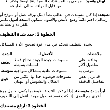
أبيض وأسود
-
موصى به للمستندات النصية
ينتج أوضح وأكثر
نص قابل للقراءة. مثالي للطباعة.
نصيحة:
إذا كان مستندك في الغالب نصاً (مثل ورقة عمل أو نموذج أو
رسالة)، اختر دائماً وضع الأبيض والأسود. ستكون النتيجة أسهل بكثير
للقراءة والطباعة.
الخطوة 2: حدد شدة التنظيف
شدة التنظيف تتحكم في مدى قوة تصحيح الأداة للمشاكل:
ملاحظات
الأفضل لـ
الشدة
يحافظ على
مسوحات جيدة الجودة تحتاج فقط
لطيف
تفاصيل أكثر
لمسات بسيطة
موصى به
مسوحات عادية بمشاكل نموذجية
متوسط
قد يزيل بعض
مسوحات فوضوية جداً بها الكثير من
قوي
التفاصيل الدقيقة
الظلال والتشويش أو البهتان
ابدأ بشدة
متوسطة
. إذا لم تكن النتيجة نظيفة بما يكفي، حاول مرة
أخرى مع القوي. إذا كنت تفقد تفاصيل مهمة، انتقل إلى اللطيف.
الخطوة 3: ارفع مستندك