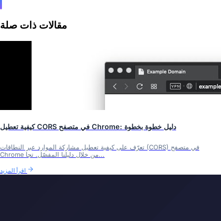
مقالات ذات صلة
كيفية تعطيل CORS في متصفح Chrome: دليل خطوة بخطوة
تعرّف على كيفية تعطيل مشاركة الموارد عبر النطاقات (CORS) في متصفح
Chrome من خلال دليلنا المفصّل. تجا...
اقرأ المزيد