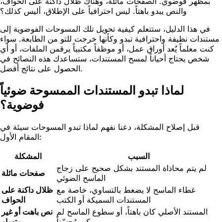
بمظهر فوضوي. الصفحات مائلة، وهناك ظلال داكنة على الحواف،
والنص يبدو باهتاً. ليس احترافياً على الإطلاق، أليس كذلك؟
في هذا الدليل، ستتعلم كيفية تحويل تلك المسوحات الفوضوية إلى
مستندات نظيفة واحترافية تبدو وكأنها خرجت للتو من الطابعة. سواء
كنت معلماً يُعد أوراق عمل، أو موظفاً مكتبياً يرقمن الملفات، أو أي
شخص يحتاج أحياناً لمسح المستندات، ستساعدك هذه النصائح في
الحصول على نتائج أفضل.
لماذا تبدو المستندات الممسوحة ضوئياً
فوضوية؟
قبل إصلاح المشكلة، دعنا نفهم لماذا تبدو المسوحات سيئة في
المقام الأول:
السبب
المشكلة
لم يتم محاذاة المستند بشكل صحيح على زجاج
صفحات مائلة
الماسح الضوئي
غطاء الماسح لا يضغط بالتساوي، خاصة مع
ظلال داكنة على
المستندات السميكة أو الكتب
الحواف
المستند الأصلي كان باهتاً، أو سطوع الماسح لم
نص باهت أو غير
يكن مُحسّناً
متساوٍ