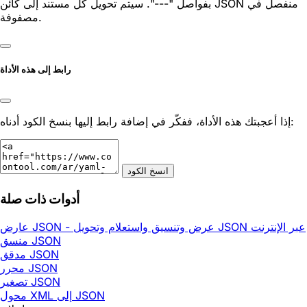
بفواصل "---". سيتم تحويل كل مستند إلى كائن JSON منفصل في
مصفوفة.
رابط إلى هذه الأداة
إذا أعجبتك هذه الأداة، ففكّر في إضافة رابط إليها بنسخ الكود أدناه:
انسخ الكود
أدوات ذات صلة
عارض JSON - عرض وتنسيق واستعلام وتحويل JSON عبر الإنترنت
منسق JSON
مدقق JSON
محرر JSON
تصغير JSON
محول XML إلى JSON