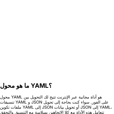
ما هو محول YAML؟
محول YAML هو أداة مجانية عبر الإنترنت تتيح لك التحويل بين
تنسيقات YAML و JSON على الفور. سواء كنت بحاجة إلى تحويل
ملفات تكوين YAML إلى JSON أو تحويل بيانات JSON إلى YAML،
تتعامل هذه الأداة مع كلا الاتجاهين بسلاسة مع التنسيق والتحقق