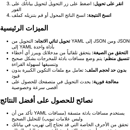
انقر على تحويل:
اضغط على زر التحويل لتحويل بياناتك على
الفور
انسخ النتيجة:
انسخ الناتج المحول أو قم بتنزيله كملف
الميزات الرئيسية
تحويل ثنائي الاتجاه:
التحويل من YAML إلى JSON ومن JSON
إلى YAML بأداة واحدة
التحقق من الصيغة:
يتحقق تلقائياً من مدخلاتك ويبرز أي أخطاء
تنسيق منظم:
يتم وضع مسافات بادئة للمخرجات بشكل صحيح
وتنسيقها لسهولة القراءة
بدون حد لحجم الملف:
تعامل مع ملفات التكوين الكبيرة بدون
قيود
معالجة فورية:
يحدث التحويل في متصفحك للحصول على
أقصى سرعة وخصوصية
نصائح للحصول على أفضل النتائج
تأكد من أن YAML يستخدم مسافات بادئة متسقة (مسافات
وليس علامات تبويب) للتحليل الصحيح
تحقق من الأحرف الخاصة التي قد تحتاج إلى تهريب في بياناتك