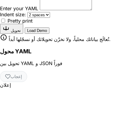
Enter your YAML
Indent size:
Pretty print
Load Demo
تحويل
تُعالَج بياناتك محلياً، ولا نخزّن تحويلاتك أو نسجّلها أبداً.
محول YAML
تحويل بين YAML و JSON فوراً
إعجاب
إعلان