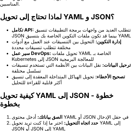
المناسبين.
لماذا تحتاج إلى تحويل YAML و JSON؟
تتطلب العديد من واجهات برمجة التطبيقات تنسيق
تكامل API:
JSON بينما قد تكون ملفات التكوين الخاصة بك بتنسيق YAML
إدارة التكوين:
التحويل بين التنسيقات عند العمل مع أدوات
مختلفة تتطلب تنسيقات محددة
تحويل ملفات YAML الخاصة بـ
سير عمل DevOps:
Kubernetes إلى JSON للمعالجة البرمجية
ترحيل البيانات:
نقل البيانات بين الأنظمة التي تستخدم تنسيقات
تسلسل مختلفة
تصحيح الأخطاء:
تحويل الهياكل المتداخلة المعقدة إلى تنسيق
أكثر قابلية للقراءة للتحليل
كيفية تحويل YAML إلى JSON - خطوة
بخطوة
أدخل محتوى YAML أو JSON في حقل الإدخال
الصق بياناتك:
حدد اتجاه التحويل:
اختر ما إذا كنت تريد تحويل YAML إلى
JSON أو JSON إلى YAML