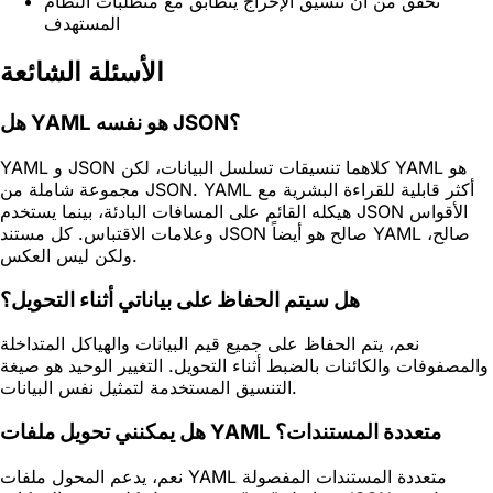
تحقق من أن تنسيق الإخراج يتطابق مع متطلبات النظام
المستهدف
الأسئلة الشائعة
هل YAML هو نفسه JSON؟
YAML و JSON كلاهما تنسيقات تسلسل البيانات، لكن YAML هو
مجموعة شاملة من JSON. YAML أكثر قابلية للقراءة البشرية مع
هيكله القائم على المسافات البادئة، بينما يستخدم JSON الأقواس
وعلامات الاقتباس. كل مستند JSON صالح هو أيضاً YAML صالح،
ولكن ليس العكس.
هل سيتم الحفاظ على بياناتي أثناء التحويل؟
نعم، يتم الحفاظ على جميع قيم البيانات والهياكل المتداخلة
والمصفوفات والكائنات بالضبط أثناء التحويل. التغيير الوحيد هو صيغة
التنسيق المستخدمة لتمثيل نفس البيانات.
هل يمكنني تحويل ملفات YAML متعددة المستندات؟
نعم، يدعم المحول ملفات YAML متعددة المستندات المفصولة