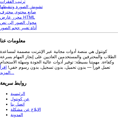
ترتيب الفقرات
تشويش الصورة وتنقيطها
صانع محتوى محترف
محرر عارض HTML
محول الصور إلى نص
أداة تغيير حجم الصور
معلومات عنا
كونتول هي منصة أدوات مجانية عبر الإنترنت مصممة لمساعدة
الطلاب والمحترفين والمستخدمين العاديين على إنجاز المهام بسرعة
وكفاءة. مهمتنا بسيطة: توفير أدوات عالية الجودة وسهلة الاستخدام
تعمل فوراً — بدون تحميل، بدون تسجيل، بدون رسوم خفي!
اقرأ
المزيد...
روابط سريعة
الرئيسية
عن كونتول
اتصل بنا
الإبلاغ عن مشكلة
المدونة