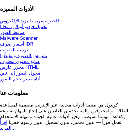
الأدوات المميزة
فاحص تسريب البريد الإلكتروني
تحميل فيديو أونلاين مجاناً
ضاغط الصور
Malware Scanner
أسعار صرف IDR
ترتيب الفقرات
تشويش الصورة وتنقيطها
صانع محتوى محترف
محرر عارض HTML
محول الصور إلى نص
أداة تغيير حجم الصور
معلومات عنا
كونتول هي منصة أدوات مجانية عبر الإنترنت مصممة لمساعدة
الطلاب والمحترفين والمستخدمين العاديين على إنجاز المهام بسرعة
وكفاءة. مهمتنا بسيطة: توفير أدوات عالية الجودة وسهلة الاستخدام
تعمل فوراً — بدون تحميل، بدون تسجيل، بدون رسوم خفي!
اقرأ
المزيد...