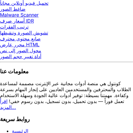
تحميل فيديو أونلاين مجاناً
ضاغط الصور
Malware Scanner
أسعار صرف IDR
ترتيب الفقرات
تشويش الصورة وتنقيطها
صانع محتوى محترف
محرر عارض HTML
محول الصور إلى نص
أداة تغيير حجم الصور
معلومات عنا
كونتول هي منصة أدوات مجانية عبر الإنترنت مصممة لمساعدة
الطلاب والمحترفين والمستخدمين العاديين على إنجاز المهام بسرعة
وكفاءة. مهمتنا بسيطة: توفير أدوات عالية الجودة وسهلة الاستخدام
تعمل فوراً — بدون تحميل، بدون تسجيل، بدون رسوم خفي!
اقرأ
المزيد...
روابط سريعة
الرئيسية