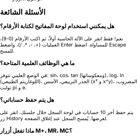
الأسئلة الشائعة
هل يمكنني استخدام لوحة المفاتيح لكتابة الأرقام؟
نعم! فقط انقر على الآلة الحاسبة أولاً، ثم اكتب الأرقام (0-9)،
العمليات (+، -، *، /)، واضغط Enter للمساواة. اضغط Escape
للمسح.
ما هي الوظائف العلمية المتاحة؟
في الوضع العلمي تتوفر: sin، cos، tan (ومعكوساتها)، log، ln
(اللوغاريتم الطبيعي)، الجذر التربيعي، الأسس (x² و x^y)، المضروب،
ثوابت pi و e.
هل يتم حفظ حساباتي؟
يتم حفظ آخر 10 حسابات في لوحة السجل خلال جلستك. انقر على
زر History لعرضها. يُمسح السجل عند إغلاق الصفحة.
ماذا تفعل أزرار M+، MR، MC؟