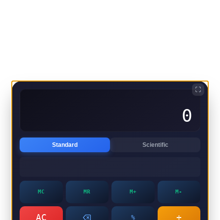
0
Standard
Scientific
MC
MR
M+
M-
AC
÷
%