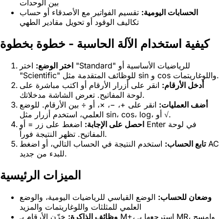
بين الوحدات
الحسابات اليومية:
تقسيم الفواتير مع الأصدقاء أو حساب
تكاليف الوقود أو تحويل مقادير الطهي
كيفية استخدام الآلة الحاسبة - خطوة بخطوة
اختر الوضع:
اختر "Standard" للرياضيات الأساسية أو
"Scientific" للوظائف المتقدمة مثل sin و cos واللوغاريتمات.
أدخل الأرقام:
انقر على أزرار الأرقام أو اكتب مباشرة على
لوحة المفاتيح. تعرض الشاشة مدخلاتك.
أضف العمليات:
انقر على +، −، ×، أو ÷ بين الأرقام. للوضع
العلمي، استخدم أزرار مثل sin، cos، log، أو √.
احصل على الإجابة:
اضغط على زر = أو Enter في لوحة
المفاتيح. تظهر النتيجة فوراً.
تابع الحساب:
استخدم النتيجة في الحساب التالي، أو اضغط AC
للبدء من جديد.
الميزات الرئيسية
وضعان للحساب:
الوضع القياسي للرياضيات اليومية، والوضع
العلمي للمثلثات واللوغاريتمات والمزيد
وظائف الذاكرة:
خزّن الأرقام بـ M+، استرجعها بـ MR، وامسح