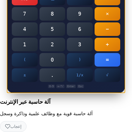
7
8
9
×
4
5
6
−
1
2
3
+
0
=
(
)
.
±
1/x
√
0-9
+-*/
Enter
Esc
آلة حاسبة عبر الإنترنت
آلة حاسبة قوية مع وظائف علمية وذاكرة وسجل
إعجاب