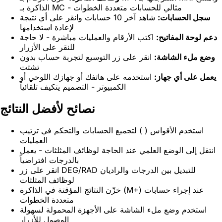
الذاكرة بـ MC - مثالي للحسابات متعددة الخطوات
سجل الحسابات:
شاهد آخر 10 حسابات وانقر على أي نتيجة
لإعادة استخدامها
دعم لوحة المفاتيح:
اكتب الأرقام والعمليات مباشرة - لا حاجة
للنقر على الأزرار
وضع ملء الشاشة:
انقر على زر التوسيع لتجربة حساب بدون
تشتت
يعمل على أي جهاز:
استخدمه على هاتفك أو جهازك اللوحي أو
الكمبيوتر - التصميم يتكيف تلقائياً
نصائح لأفضل النتائج
استخدم الأقواس ( ) لتجميع الحسابات والتحكم في ترتيب
العمليات
انتقل إلى الوضع العلمي عند الحاجة لوظائف المثلثات - يعمل
بالدرجات افتراضياً
انقر على زر DEG/RAD للتبديل بين الدرجات والراديان
لوظائف المثلثات
خزّن النتائج المؤقتة في الذاكرة (M+) عند إجراء حسابات
متعددة الخطوات
استخدم وضع ملء الشاشة على الأجهزة المحمولة لسهولة
الوصول للأزرار