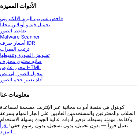
الأدوات المميزة
فاحص تسريب البريد الإلكتروني
تحميل فيديو أونلاين مجاناً
ضاغط الصور
Malware Scanner
أسعار صرف IDR
ترتيب الفقرات
تشويش الصورة وتنقيطها
صانع محتوى محترف
محرر عارض HTML
محول الصور إلى نص
أداة تغيير حجم الصور
معلومات عنا
كونتول هي منصة أدوات مجانية عبر الإنترنت مصممة لمساعدة
الطلاب والمحترفين والمستخدمين العاديين على إنجاز المهام بسرعة
وكفاءة. مهمتنا بسيطة: توفير أدوات عالية الجودة وسهلة الاستخدام
تعمل فوراً — بدون تحميل، بدون تسجيل، بدون رسوم خفي!
اقرأ
المزيد...