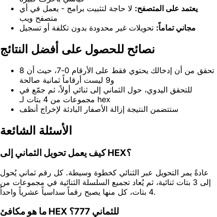
يعتمد على المتصفح:
لا حاجة لتثبيت برامج - يعمل في أي
متصفح ويب
مجاني تماماً:
تحويلات غير محدودة بدون تكلفة أو تسجيل
نصائح للحصول على أفضل النتائج
تحقق من أن إدخالك يحتوي فقط على الأرقام 0-7، حيث أن 8
و9 ليست أرقاماً ثمانية صالحة
للتحقق اليدوي، حول الثماني إلى ثنائي أولاً، ثم جمّع في
مجموعات من 4 بتات لـ hex
ستتضمن النتيجة إزالة الأصفار البادئة لإخراج أنظف
الأسئلة الشائعة
كيف يعمل تحويل الثماني إلى HEX؟
عادةً يمر التحويل عبر الثنائي كخطوة وسيطة. كل رقم ثماني يُحول
إلى 3 بتات ثنائية، ثم يُعاد تجميع السلسلة الثنائية في مجموعات من
4 بتات، كل منها يصبح رقماً سداسياً عشرياً واحداً.
ما هو مكافئ HEX للثماني 777؟