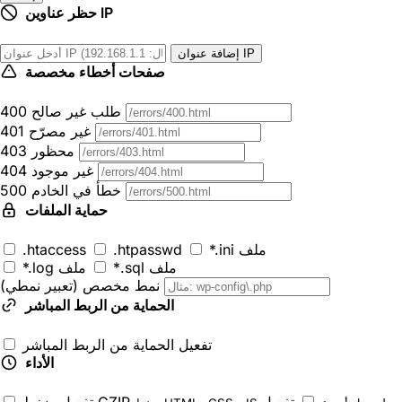
حظر عناوين IP
إضافة عنوان IP
صفحات أخطاء مخصصة
400 طلب غير صالح
401 غير مصرّح
403 محظور
404 غير موجود
500 خطأ في الخادم
حماية الملفات
*.ini ملف
.htpasswd
.htaccess
*.sql ملف
*.log ملف
نمط مخصص (تعبير نمطي)
الحماية من الربط المباشر
تفعيل الحماية من الربط المباشر
الأداء
تفعيل
تفعيل ضغط GZIP