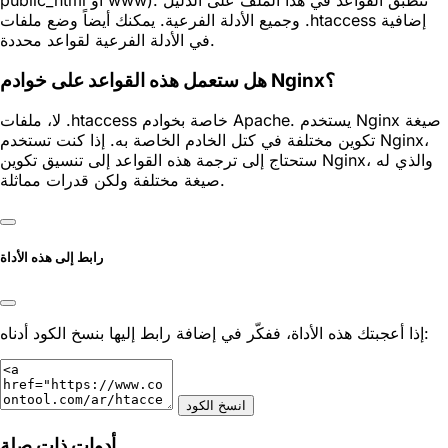
وجميع الأدلة الفرعية. يمكنك أيضاً وضع ملفات .htaccess إضافية
في الأدلة الفرعية لقواعد محددة.
هل ستعمل هذه القواعد على خوادم Nginx؟
لا، ملفات .htaccess خاصة بخوادم Apache. يستخدم Nginx صيغة
تكوين مختلفة في كتل الخادم الخاصة به. إذا كنت تستخدم Nginx،
ستحتاج إلى ترجمة هذه القواعد إلى تنسيق تكوين Nginx، والذي له
صيغة مختلفة ولكن قدرات مماثلة.
رابط إلى هذه الأداة
إذا أعجبتك هذه الأداة، ففكّر في إضافة رابط إليها بنسخ الكود أدناه:
انسخ الكود
أدوات ذات صلة