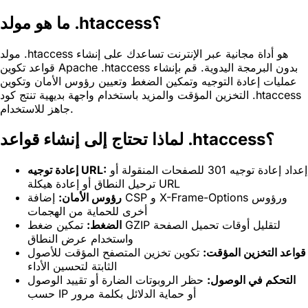
ما هو مولد .htaccess؟
مولد .htaccess هو أداة مجانية عبر الإنترنت تساعدك على إنشاء
قواعد تكوين Apache .htaccess بدون البرمجة اليدوية. قم بإنشاء
عمليات إعادة التوجيه وتمكين الضغط وتعيين رؤوس الأمان وتكوين
التخزين المؤقت والمزيد باستخدام واجهة بديهية تنتج كود .htaccess
جاهز للاستخدام.
لماذا تحتاج إلى إنشاء قواعد .htaccess؟
إعداد إعادة توجيه 301 للصفحات المنقولة أو
إعادة توجيه URL:
ترحيل النطاق أو إعادة هيكلة URL
رؤوس الأمان:
إضافة CSP و X-Frame-Options ورؤوس
أخرى للحماية من الهجمات
الضغط:
تمكين ضغط GZIP لتقليل أوقات تحميل الصفحة
واستخدام عرض النطاق
قواعد التخزين المؤقت:
تكوين تخزين المتصفح المؤقت للأصول
الثابتة لتحسين الأداء
التحكم في الوصول:
حظر الروبوتات الضارة أو تقييد الوصول
حسب IP أو حماية الدلائل بكلمة مرور