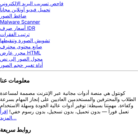
فاحص تسريب البريد الإلكتروني
تحميل فيديو أونلاين مجاناً
ضاغط الصور
Malware Scanner
أسعار صرف IDR
ترتيب الفقرات
تشويش الصورة وتنقيطها
صانع محتوى محترف
محرر عارض HTML
محول الصور إلى نص
أداة تغيير حجم الصور
معلومات عنا
كونتول هي منصة أدوات مجانية عبر الإنترنت مصممة لمساعدة
الطلاب والمحترفين والمستخدمين العاديين على إنجاز المهام بسرعة
وكفاءة. مهمتنا بسيطة: توفير أدوات عالية الجودة وسهلة الاستخدام
تعمل فوراً — بدون تحميل، بدون تسجيل، بدون رسوم خفي!
اقرأ
المزيد...
روابط سريعة