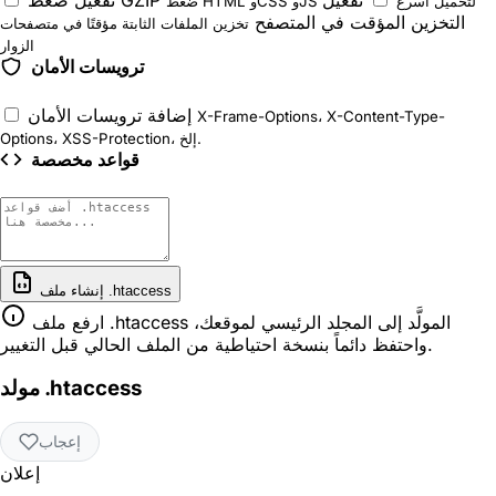
ضغط HTML وCSS وJS لتحميل أسرع
التخزين المؤقت في المتصفح
تخزين الملفات الثابتة مؤقتًا في متصفحات
الزوار
ترويسات الأمان
إضافة ترويسات الأمان
X-Frame-Options، X-Content-Type-
Options، XSS-Protection، إلخ.
قواعد مخصصة
إنشاء ملف ‎.htaccess‎
ارفع ملف .htaccess المولَّد إلى المجلد الرئيسي لموقعك،
واحتفظ دائماً بنسخة احتياطية من الملف الحالي قبل التغيير.
مولد .htaccess
إعجاب
إعلان