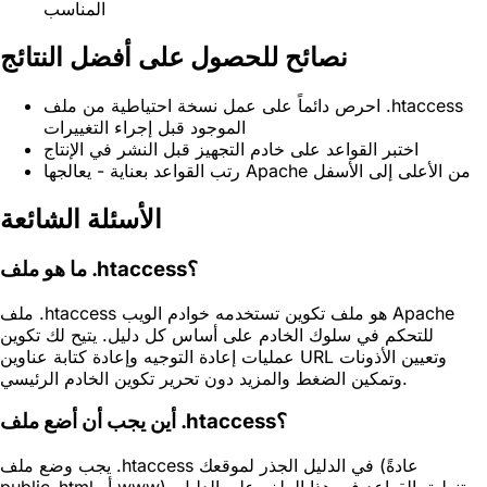
المناسب
نصائح للحصول على أفضل النتائج
احرص دائماً على عمل نسخة احتياطية من ملف .htaccess
الموجود قبل إجراء التغييرات
اختبر القواعد على خادم التجهيز قبل النشر في الإنتاج
رتب القواعد بعناية - يعالجها Apache من الأعلى إلى الأسفل
الأسئلة الشائعة
ما هو ملف .htaccess؟
ملف .htaccess هو ملف تكوين تستخدمه خوادم الويب Apache
للتحكم في سلوك الخادم على أساس كل دليل. يتيح لك تكوين
عمليات إعادة التوجيه وإعادة كتابة عناوين URL وتعيين الأذونات
وتمكين الضغط والمزيد دون تحرير تكوين الخادم الرئيسي.
أين يجب أن أضع ملف .htaccess؟
يجب وضع ملف .htaccess في الدليل الجذر لموقعك (عادةً
public_html أو www). تنطبق القواعد في هذا الملف على الدليل