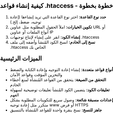
كيفية إنشاء قواعد .htaccess - خطوة بخطوة
حدد نوع القاعدة:
اختر نوع القاعدة التي تريد إنشاءها (إعادة
توجيه، ضغط، إلخ.)
تكوين الخيارات:
املأ الحقول المطلوبة مثل عناوين URL أو
أنواع الملفات أو عناوين IP
انقر على إنشاء لإنتاج توجيهات .htaccess
إنشاء الكود:
نسخ إلى الخادم:
انسخ الكود المُنشأ وأضفه إلى ملف
.htaccess الخاص بك
الميزات الرئيسية
أنواع قواعد متعددة:
إنشاء إعادة التوجيه وإعادة الكتابة والضغط
والتخزين المؤقت وقواعد الأمان
التحقق من الصيغة:
يتحقق من القواعد المُنشأة لمنع أخطاء
الخادم
تعليقات الكود:
يتضمن الكود المُنشأ تعليقات توضيحية لسهولة
الفهم
إعدادات مسبقة شائعة:
وصول سريع للتكوينات المطلوبة بشكل
متكرر مثل إعادة توجيه www أو فرض HTTPS
جاهز للنسخ:
نسخ بنقرة واحدة للقواعد المُنشأة بالتنسيق