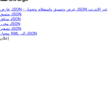
عارض JSON - عرض وتنسيق واستعلام وتحويل JSON عبر الإنترنت
منسق JSON
مدقق JSON
محرر JSON
تصغير JSON
محول XML إلى JSON
إعلان