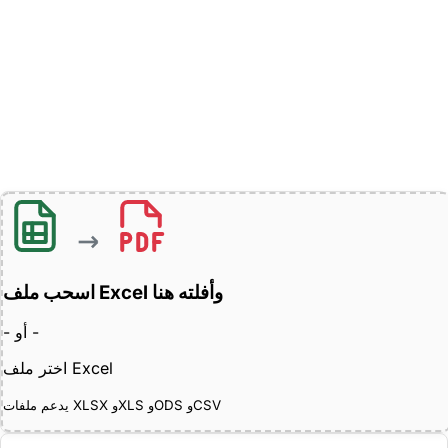
اسحب ملف Excel وأفلته هنا
- أو -
اختر ملف Excel
يدعم ملفات XLSX وXLS وODS وCSV