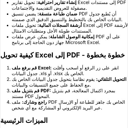
إنشاء تقارير احترافية:
تحويل تقارير Excel إلى مستندات PDF
مصقولة للعروض التقديمية والاجتماعات.
ضمان طباعة متسقة:
يضمن تنسيق PDF أن يُطبع جدول
البيانات الخاص بك بالتخطيط والتنسيق الدقيق الذي صممته.
أرشفة السجلات المالية:
تحويل ملفات Excel إلى PDF لأرشفة
المستندات طويلة الأجل ومتطلبات الامتثال.
إمكانية الوصول الشاملة:
يمكن عرض ملفات PDF على أي
جهاز دون الحاجة إلى برنامج Microsoft Excel.
كيفية تحويل Excel إلى PDF - خطوة بخطوة
انقر على زر الرفع أو اسحب وأفلت
قم برفع ملف Excel:
جدول البيانات .xls أو .xlsx الخاص بك.
التحويل التلقائي:
يقوم نظامنا بتحويل جدول البيانات الخاص بك
مع الحفاظ على جميع التنسيقات والبيانات.
بمجرد اكتمال المعالجة، قم بتنزيل
قم بتنزيل ملف PDF:
مستند PDF المحول.
راجع وشارك:
ملف PDF الخاص بك جاهز للطباعة أو الإرسال
عبر البريد الإلكتروني أو المشاركة مع أي شخص.
الميزات الرئيسية