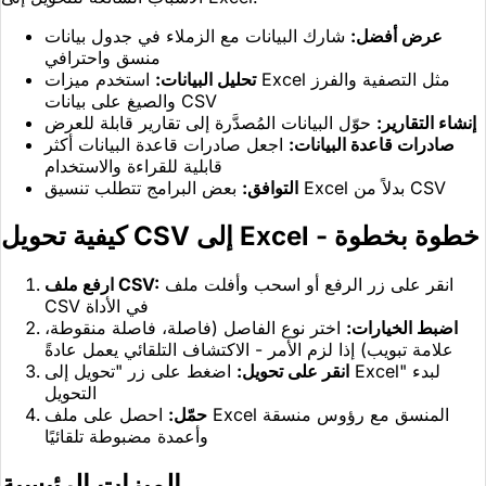
عرض أفضل:
شارك البيانات مع الزملاء في جدول بيانات
منسق واحترافي
تحليل البيانات:
استخدم ميزات Excel مثل التصفية والفرز
والصيغ على بيانات CSV
إنشاء التقارير:
حوّل البيانات المُصدَّرة إلى تقارير قابلة للعرض
صادرات قاعدة البيانات:
اجعل صادرات قاعدة البيانات أكثر
قابلية للقراءة والاستخدام
بعض البرامج تتطلب تنسيق Excel بدلاً من CSV
التوافق:
كيفية تحويل CSV إلى Excel - خطوة بخطوة
انقر على زر الرفع أو اسحب وأفلت ملف
ارفع ملف CSV:
CSV في الأداة
اضبط الخيارات:
اختر نوع الفاصل (فاصلة، فاصلة منقوطة،
علامة تبويب) إذا لزم الأمر - الاكتشاف التلقائي يعمل عادةً
انقر على تحويل:
اضغط على زر "تحويل إلى Excel" لبدء
التحويل
حمّل:
احصل على ملف Excel المنسق مع رؤوس منسقة
وأعمدة مضبوطة تلقائيًا
الميزات الرئيسية