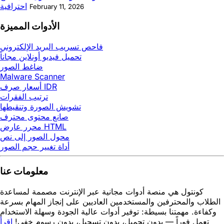
احترافية
February 11, 2026
الأدوات المميزة
فاحص تسريب البريد الإلكتروني
تحميل فيديو أونلاين مجاناً
ضاغط الصور
Malware Scanner
أسعار صرف IDR
ترتيب الفقرات
تشويش الصورة وتنقيطها
صانع محتوى محترف
محرر عارض HTML
محول الصور إلى نص
أداة تغيير حجم الصور
معلومات عنا
كونتول هي منصة أدوات مجانية عبر الإنترنت مصممة لمساعدة
الطلاب والمحترفين والمستخدمين العاديين على إنجاز المهام بسرعة
وكفاءة. مهمتنا بسيطة: توفير أدوات عالية الجودة وسهلة الاستخدام
تعمل فوراً — بدون تحميل، بدون تسجيل، بدون رسوم خفي!
اقرأ