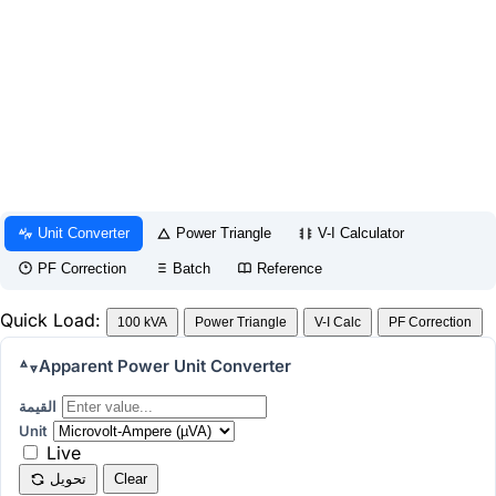
Unit Converter
Power Triangle
V-I Calculator
PF Correction
Batch
Reference
Quick Load:
100 kVA
Power Triangle
V-I Calc
PF Correction
Apparent Power Unit Converter
القيمة
Unit
Live
Clear
تحويل